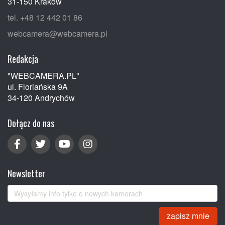
31-150 Kraków
tel. +48 12 442 01 86
webcamera@webcamera.pl
Redakcja
"WEBCAMERA.PL"
ul. Floriańska 9A
34-120 Andrychów
Dołącz do nas
Newsletter
zapisz mnie