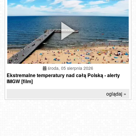
środa, 05 sierpnia 2026
Ekstremalne temperatury nad całą Polską - alerty
IMGW [film]
oglądaj »
Wołkowyja Jezioro Solińskie
MIELNO - widok na plażę
KIELCE - widok na rynek
Giżycko - widok na most obrotowy
DĘBKI - widok na plażę
Karpacz - Nowy widok na deptak
Karpacz - panorama miasta