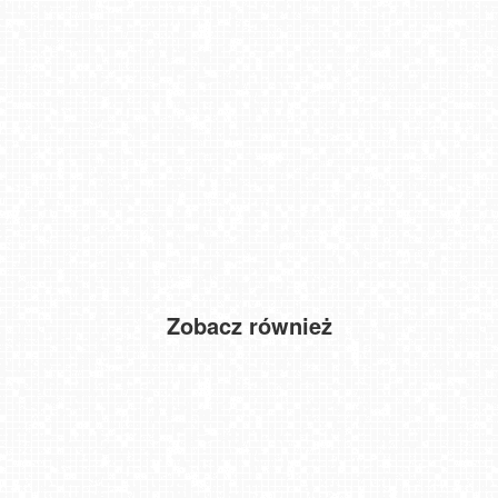
Zobacz również
Widok na Tatry z Willi Piękne Widoki
KĄTY RYBACKIE - plaża
Kraków - widok na Bramę Floriańską NOWOŚĆ
Rynek miejski w Tarnowie
COS - SKRZYCZNE
Msza Św. Roczyny
50 najpiękniejszych PLAŻ w Polsce PREMIUM
Krynica-Zdrój - widok na deptak