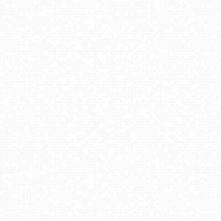
DZIWNÓW - widok na plażę